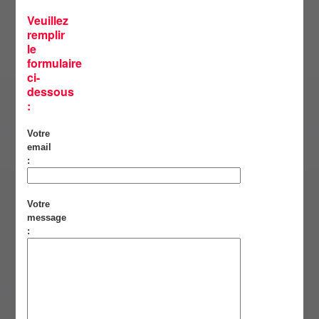
Veuillez
remplir
le
formulaire
ci-
dessous
:
Votre
email
:
Votre
message
: