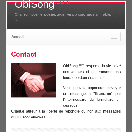
.com
ObiSong
Chanson, poéme, poésie, texte, vers, prose, rap, slam, fable,
conte, ...
Accueil
Toggle
navigation
Contact
.com
ObiSong
respecte la vie privé
des auteurs et ne transmet pas
leurs coordonnées mails.
Vous pouvez cependant envoyer
un message à "
Blandine
" par
l'intermédiaire du formulaire ci-
dessous.
Chaque auteur a la liberté de répondre ou non aux messages
qui lui sont envoyés.