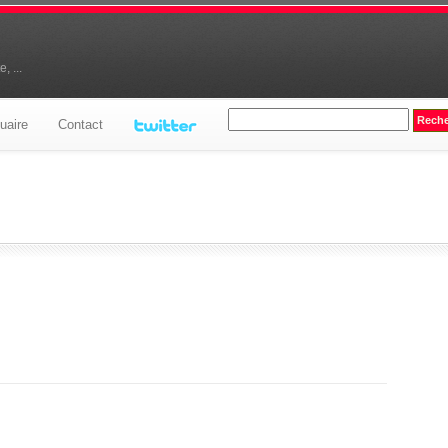
, ...
uaire
Contact