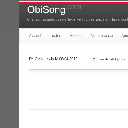
.com
ObiSong
Chanson, poéme, poésie, texte, vers, prose, rap, slam, fable, conte
Textes
Auteurs
Votre espace
Ann
Accueil
De
Clark Lewis
le 08/04/2016
(6 visites depuis 7 jours)