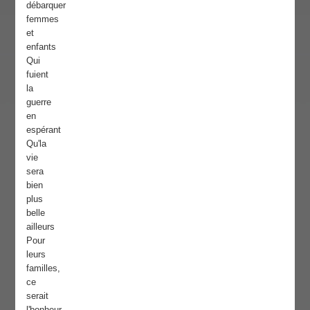
débarquer
femmes
et
enfants
Qui
fuient
la
guerre
en
espérant
Qu'la
vie
sera
bien
plus
belle
ailleurs
Pour
leurs
familles,
ce
serait
l'bonheur