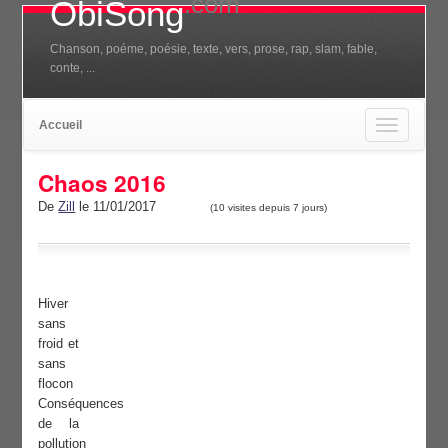
.com
ObiSong
Chanson, poéme, poésie, texte, vers, prose, rap, slam, fable,
conte, ...
Accueil
Toggle
navigation
Chaos 2016
De
Zill
le 11/01/2017
(10 visites depuis 7 jours)
Hiver
sans
froid et
sans
flocon
Conséquences
de la
pollution