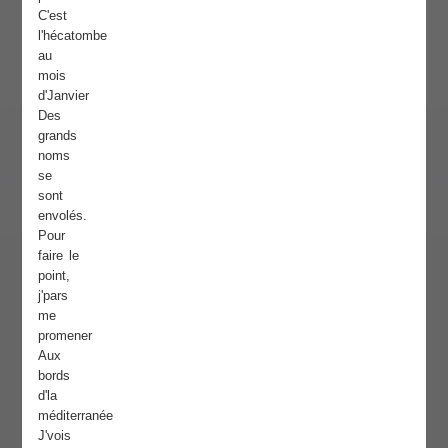
C'est
l'hécatombe
au
mois
d'Janvier
Des
grands
noms
se
sont
envolés.
Pour
faire le
point,
j'pars
me
promener
Aux
bords
d'la
méditerranée
J'vois