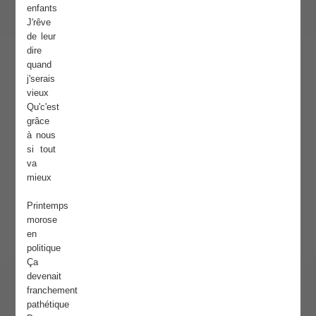
enfants
J'rêve
de leur
dire
quand
j'serais
vieux
Qu'c'est
grâce
à nous
si tout
va
mieux
Printemps
morose
en
politique
Ça
devenait
franchement
pathétique