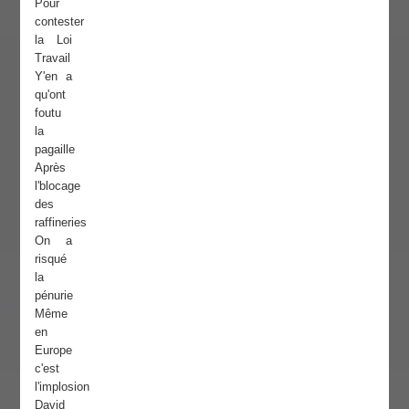
Pour
contester
la Loi
Travail
Y'en a
qu'ont
foutu
la
pagaille
Après
l'blocage
des
raffineries
On a
risqué
la
pénurie
Même
en
Europe
c'est
l'implosion
David