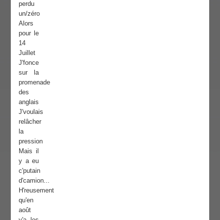
perdu
un/zéro
Alors
pour le
14
Juillet
J'fonce
sur la
promenade
des
anglais
J'voulais
relâcher
la
pression
Mais il
y a eu
c'putain
d'camion...
H'reusement
qu'en
août
y'a les