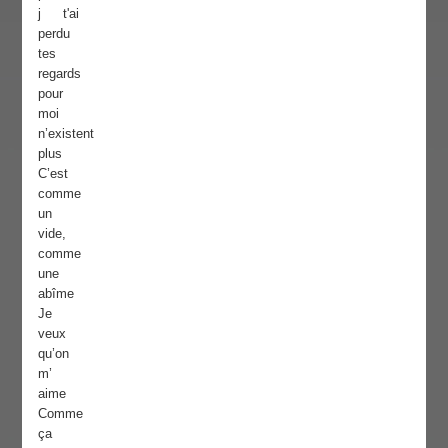
j t'ai
perdu
tes
regards
pour
moi
n’existent
plus
C’est
comme
un
vide,
comme
une
abîme
Je
veux
qu’on
m’
aime
Comme
ça