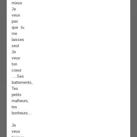
mieux
Je
veux
pas
que tu
me
laisses
seul
Je
veux
ton
coeur
….Ses
battements,
Tes
petits
malheurs,
tes
bonheurs...
Je
veux