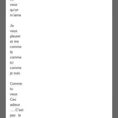
veux
qu’on
m’aime
Je
veux
pleurer
et rire
comme
là
comme
ici
comme
je suis
Comme
tu
veux
Ces
adieux
…..C’est
pas le