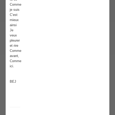
Comme
je suis
C’est
mieux
ainsi
Je
veux
pleurer
et rire
Comme
avant,
Comme
ici.
BEJ