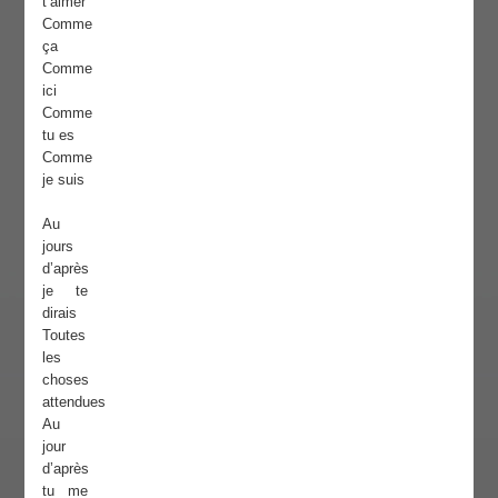
t’aimer
Comme
ça
Comme
ici
Comme
tu es
Comme
je suis
Au
jours
d’après
je te
dirais
Toutes
les
choses
attendues
Au
jour
d’après
tu me