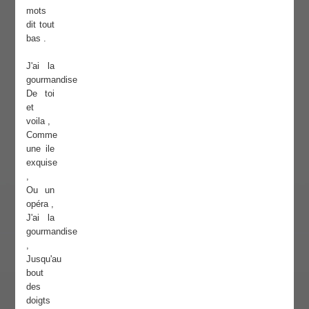
mots
dit tout
bas .
J'ai la
gourmandise
De toi
et
voila ,
Comme
une ile
exquise
,
Ou un
opéra ,
J'ai la
gourmandise
,
Jusqu'au
bout
des
doigts