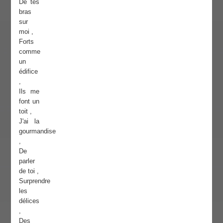
De tes
bras
sur
moi ,
Forts
comme
un
édifice
,
Ils me
font un
toit ,
J'ai la
gourmandise
,
De
parler
de toi ,
Surprendre
les
délices
,
Des