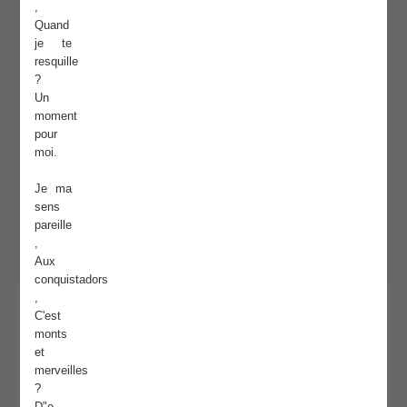
,
Quand
je te
resquille
?
Un
moment
pour
moi.
Je ma
sens
pareille
,
Aux
conquistadors
,
C'est
monts
et
merveilles
?
D"e