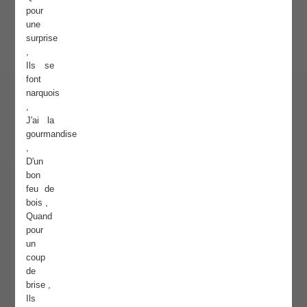
pour
une
surprise
,
Ils se
font
narquois
,
J'ai la
gourmandise
,
D'un
bon
feu de
bois ,
Quand
pour
un
coup
de
brise ,
Ils