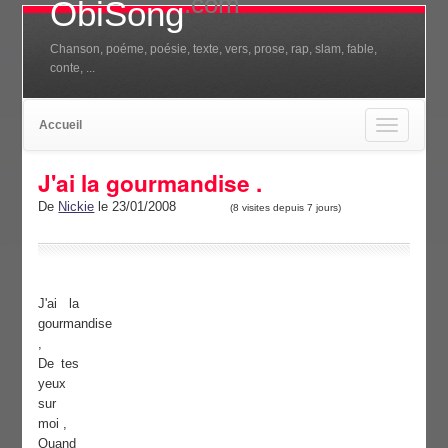
.com
ObiSong
Chanson, poéme, poésie, texte, vers, prose, rap, slam, fable,
conte, ...
Accueil
Toggle
navigation
J'ai la gourmandise .
De
Nickie
le 23/01/2008
(8 visites depuis 7 jours)
J'ai la
gourmandise
,
De tes
yeux
sur
moi ,
Quand