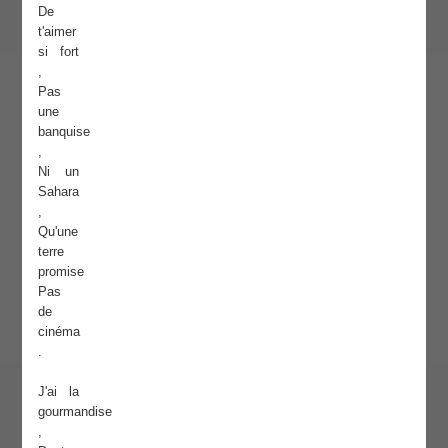
De
t'aimer
si fort
,
Pas
une
banquise
,
Ni un
Sahara
,
Qu'une
terre
promise
Pas
de
cinéma
.
J'ai la
gourmandise
,