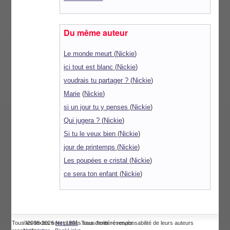
Du même auteur
Le monde meurt
(
Nickie
)
ici tout est blanc
(
Nickie
)
voudrais tu partager ?
(
Nickie
)
Marie
(
Nickie
)
si un jour tu y penses
(
Nickie
)
Qui jugera ?
(
Nickie
)
Si tu le veux bien
(
Nickie
)
jour de printemps
(
Nickie
)
Les poupées e cristal
(
Nickie
)
ce sera ton enfant
(
Nickie
)
Tous les textes sont publiés sous l'entière responsabilité de leurs auteurs
©2008-2026
Net 1901
. Tous droits réservés.