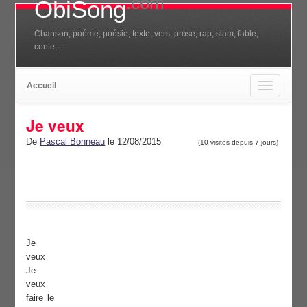
.com
ObiSong
Chanson, poéme, poésie, texte, vers, prose, rap, slam, fable,
conte, ...
Accueil
Toggle
navigation
Je veux
De
Pascal Bonneau
le 12/08/2015
(10 visites depuis 7 jours)
Je
veux
Je
veux
faire le