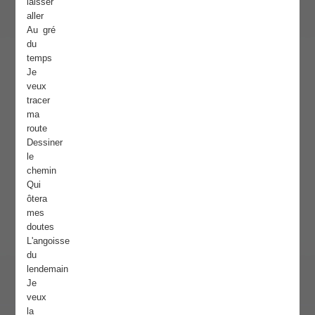
laisser
aller
Au gré
du
temps
Je
veux
tracer
ma
route
Dessiner
le
chemin
Qui
ôtera
mes
doutes
L'angoisse
du
lendemain
Je
veux
la