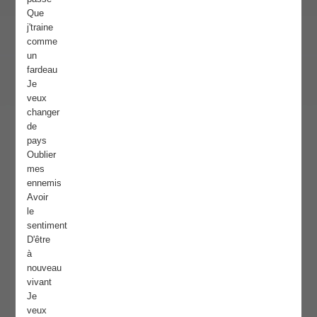
Que
j'traine
comme
un
fardeau
Je
veux
changer
de
pays
Oublier
mes
ennemis
Avoir
le
sentiment
D'être
à
nouveau
vivant
Je
veux