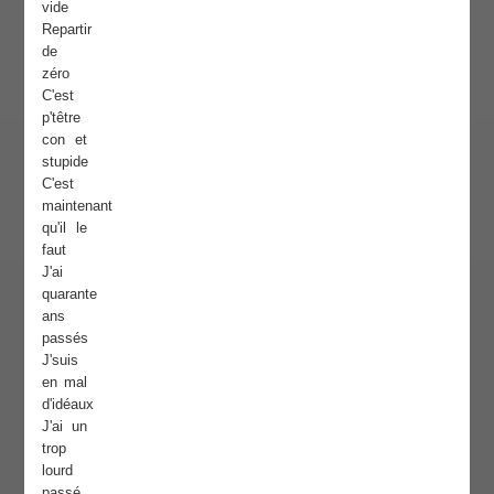
vide
Repartir
de
zéro
C'est
p'têtre
con et
stupide
C'est
maintenant
qu'il le
faut
J'ai
quarante
ans
passés
J'suis
en mal
d'idéaux
J'ai un
trop
lourd
passé