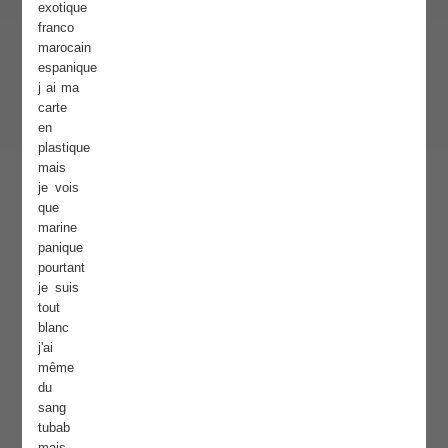
exotique
franco
marocain
espanique
j ai ma
carte
en
plastique
mais
je vois
que
marine
panique
pourtant
je suis
tout
blanc
j'ai
même
du
sang
tubab
mais