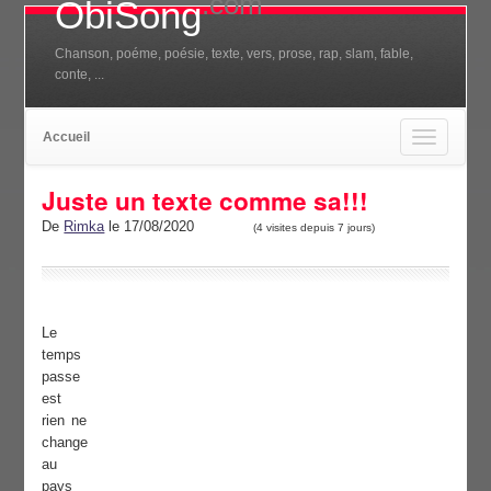
.com
ObiSong
Chanson, poéme, poésie, texte, vers, prose, rap, slam, fable,
conte, ...
Accueil
Toggle
navigation
Juste un texte comme sa!!!
De
Rimka
le 17/08/2020
(4 visites depuis 7 jours)
Le
temps
passe
est
rien ne
change
au
pays