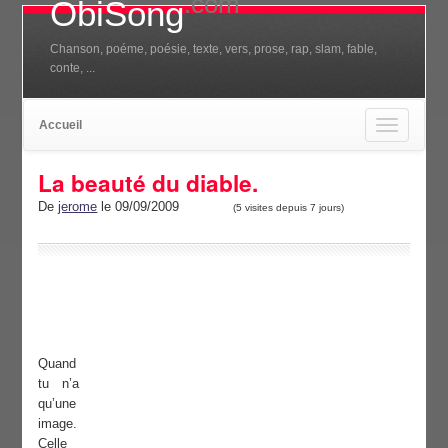
.com
ObiSong
Chanson, poéme, poésie, texte, vers, prose, rap, slam, fable,
conte, ...
Accueil
Toggle
navigation
La beauté du diable.
De
jerome
le 09/09/2009
(5 visites depuis 7 jours)
Quand
tu n’a
qu’une
image.
Celle