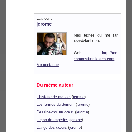
L'auteur :
jerome
Mes textes qui me fait
apprécier la vie.
Web :
http://ma-
composition.kazeo.com
Me contacter
Du même auteur
L'histoire de ma vie.
(
jerome
)
Les larmes du démon.
(
jerome
)
Dessine-moi un cœur.
(
jerome
)
Leçon de tragédie.
(
jerome
)
L’ange des cœurs
(
jerome
)