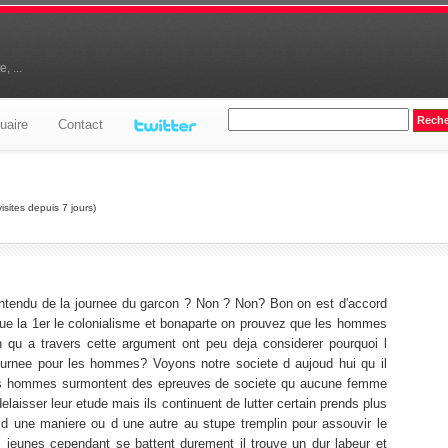
, ...
uaire
Contact
visites depuis 7 jours)
ntendu de la journee du garcon ? Non ? Non? Bon on est d'accord
que la 1er le colonialisme et bonaparte on prouvez que les hommes
n qu a travers cette argument ont peu deja considerer pourquoi l
urnee pour les hommes? Voyons notre societe d aujoud hui qu il
les hommes surmontent des epreuves de societe qu aucune femme
laisser leur etude mais ils continuent de lutter certain prends plus
 d une maniere ou d une autre au stupe tremplin pour assouvir le
es jeunes cependant se battent durement il trouve un dur labeur et