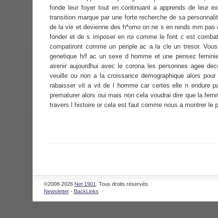
fonde leur foyer tout en continuant a apprends de leur 
transition marque par une forte recherche de sa personnali
de la vie et devienne des h*omo on ne s en rends mm pas con
fonder et de s imposer en roi comme le font c est comba
compatiront comme un periple ac a la cle un tresor. Vous
genetique h/f ac un sexe d homme et une pensez feminie 
avenir aujourdhui avec le corona les personnes agee dec
veuille ou non a la croissance demographique alors pour
rabaisser vit a vit de l homme car certes elle n endure 
prematurer alors oui mais non cela voudrai dire que la femm
travers l histoire or cela est faut comme nous a montrer le p
©2008-2026
Net 1901
. Tous droits réservés.
Newsletter
-
BackLinks