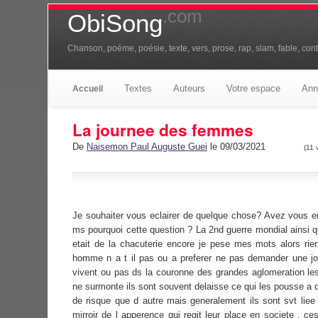
.com
ObiSong
Chanson, poéme, poésie, texte, vers, prose, rap, slam, fable, conte
Textes
Auteurs
Votre espace
Ann
Accueil
La journee des femmes
De
Naisemon Paul Auguste Guei
le 09/03/2021
(11 
Je souhaiter vous eclairer de quelque chose? Avez vous e
ms pourquoi cette question ? La 2nd guerre mondial ainsi 
etait de la chacuterie encore je pese mes mots alors rie
homme n a t il pas ou a preferer ne pas demander une jo
vivent ou pas ds la couronne des grandes aglomeration 
ne surmonte ils sont souvent delaisse ce qui les pousse a de
de risque que d autre mais generalement ils sont svt liee
mirroir de l apperence qui regit leur place en societe , c