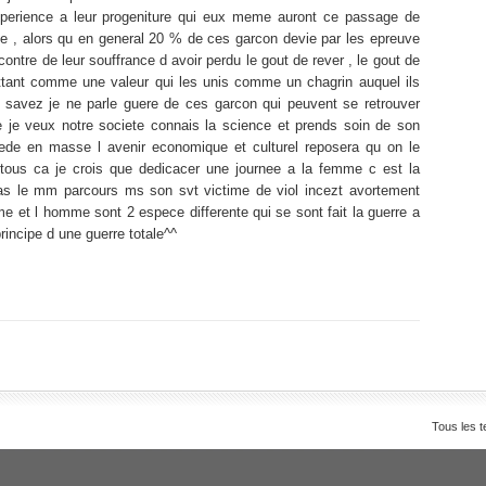
experience a leur progeniture qui eux meme auront ce passage de
te , alors qu en general 20 % de ces garcon devie par les epreuve
tre de leur souffrance d avoir perdu le gout de rever , le gout de
ttant comme une valeur qui les unis comme un chagrin auquel ils
 savez je ne parle guere de ces garcon qui peuvent se retrouver
je veux notre societe connais la science et prends soin de son
ede en masse l avenir economique et culturel reposera qu on le
 tous ca je crois que dedicacer une journee a la femme c est la
pas le mm parcours ms son svt victime de viol incezt avortement
e et l homme sont 2 espece differente qui se sont fait la guerre a
rincipe d une guerre totale^^
Tous les t