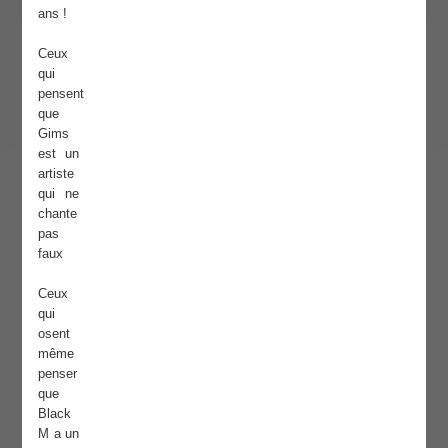
ans !
Ceux
qui
pensent
que
Gims
est un
artiste
qui ne
chante
pas
faux
Ceux
qui
osent
même
penser
que
Black
M a un