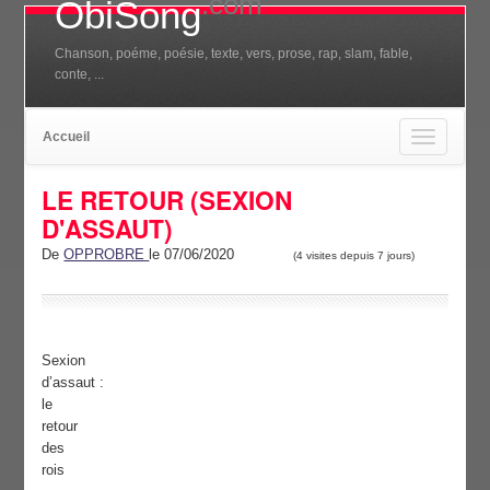
.com
ObiSong
Chanson, poéme, poésie, texte, vers, prose, rap, slam, fable,
conte, ...
Accueil
Toggle
navigation
LE RETOUR (SEXION
D'ASSAUT)
De
OPPROBRE
le 07/06/2020
(4 visites depuis 7 jours)
Sexion
d’assaut :
le
retour
des
rois