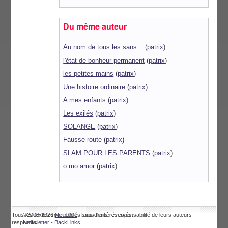
Du même auteur
Au nom de tous les sans...
(
patrix
)
l'état de bonheur permanent
(
patrix
)
les petites mains
(
patrix
)
Une histoire ordinaire
(
patrix
)
A mes enfants
(
patrix
)
Les exilés
(
patrix
)
SOLANGE
(
patrix
)
Fausse-route
(
patrix
)
SLAM POUR LES PARENTS
(
patrix
)
o mo amor
(
patrix
)
Tous les textes sont publiés sous l'entière responsabilité de leurs auteurs
©2008-2026
Net 1901
. Tous droits réservés.
respectifs.
Newsletter
-
BackLinks