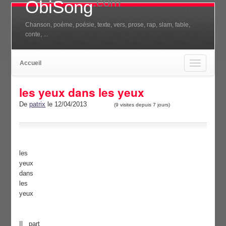
.com
ObiSong
Chanson, poéme, poésie, texte, vers, prose, rap, slam, fable,
conte, ...
Accueil
Toggle
navigation
les yeux dans les yeux
De
patrix
le 12/04/2013
(9 visites depuis 7 jours)
les
yeux
dans
les
yeux
Il part