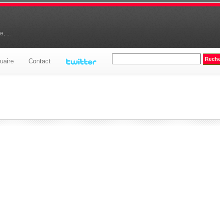
, ...
uaire
Contact