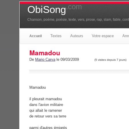
.com
ObiSong
Chanson, poéme, poésie, texte, vers, prose, rap, slam, fable, conte
Textes
Auteurs
Votre espace
Ann
Accueil
Mamadou
De
Mario Carva
le 09/03/2009
(5 visites depuis 7 jours)
Mamadou
il pleurait mamadou
dans l'avion militaire
qui allait le ramener
de retour vers sa terre
parmi d'autres émigrés