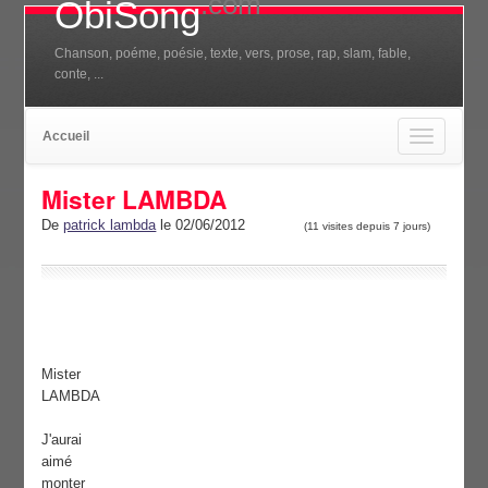
.com
ObiSong
Chanson, poéme, poésie, texte, vers, prose, rap, slam, fable,
conte, ...
Accueil
Toggle
navigation
Mister LAMBDA
De
patrick lambda
le 02/06/2012
(11 visites depuis 7 jours)
Mister
LAMBDA
J'aurai
aimé
monter