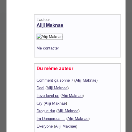
L'auteur :
Aliji Maknae
Me contacter
Du même auteur
Comment ça sonne ?
(
Aliji Maknae
)
Deal
(
Aliji Maknae
)
Love level up
(
Aliji Maknae
)
Cry
(
Aliji Maknae
)
Drogue dur
(
Aliji Maknae
)
Im Dangerous....
(
Aliji Maknae
)
Everyone
(
Aliji Maknae
)