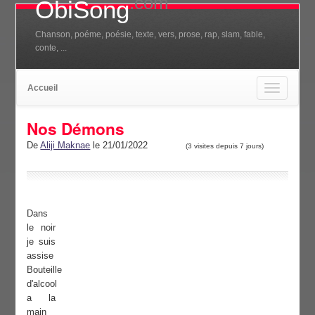
.com
ObiSong
Chanson, poéme, poésie, texte, vers, prose, rap, slam, fable,
conte, ...
Accueil
Toggle
navigation
Nos Démons
De
Aliji Maknae
le 21/01/2022
(3 visites depuis 7 jours)
Dans
le noir
je suis
assise
Bouteille
d'alcool
a la
main