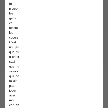
faire
pleurer
les
gens
et
fendre
les
coeurs
C'est
un jeu
que tu
a créer
sauf
que tu
savais
qu'il ne
fallait
pas
jouer
avec
moi
car en