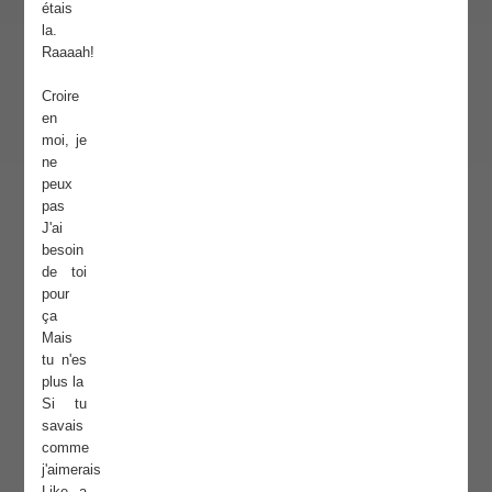
étais
la.
Raaaah!
Croire
en
moi, je
ne
peux
pas
J'ai
besoin
de toi
pour
ça
Mais
tu n'es
plus la
Si tu
savais
comme
j'aimerais
Like a