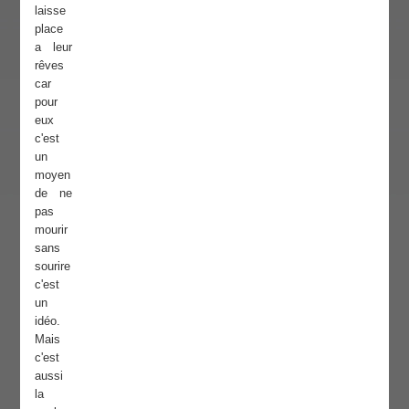
laisse
place
a leur
rêves
car
pour
eux
c'est
un
moyen
de ne
pas
mourir
sans
sourire
c'est
un
idéo.
Mais
c'est
aussi
la