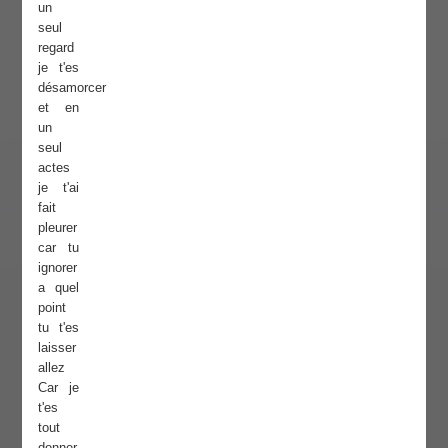
un
seul
regard
je t'es
désamorcer
et en
un
seul
actes
je t'ai
fait
pleurer
car tu
ignorer
a quel
point
tu t'es
laisser
allez
Car je
t'es
tout
donner