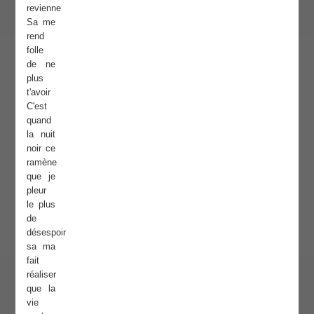
revienne
Sa me
rend
folle
de ne
plus
t'avoir
C'est
quand
la nuit
noir ce
ramène
que je
pleur
le plus
de
désespoir
sa ma
fait
réaliser
que la
vie