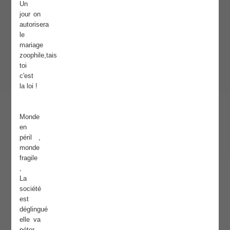
Un
jour on
autorisera
le
mariage
zoophile,tais
toi
c'est
la loi !
Monde
en
péril ,
monde
fragile
,
La
société
est
déglingué
elle va
péter