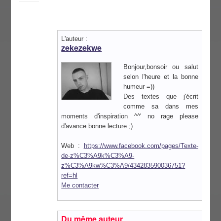
L'auteur :
zekezekwe
Bonjour,bonsoir ou salut
selon l'heure et la bonne
humeur =))
Des textes que j'écrit
comme sa dans mes
moments d'inspiration ^^' no rage please
d'avance bonne lecture ;)
Web :
https://www.facebook.com/pages/Texte-
de-z%C3%A9k%C3%A9-
z%C3%A9kw%C3%A9/434283590036751?
ref=hl
Me contacter
Du même auteur