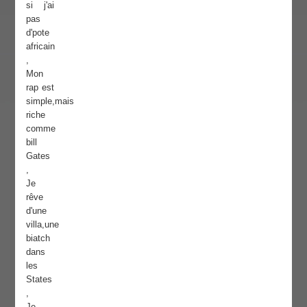
si j'ai
pas
d'pote
africain
,
Mon
rap est
simple,mais
riche
comme
bill
Gates
,
Je
rêve
d'une
villa,une
biatch
dans
les
States
,
Je