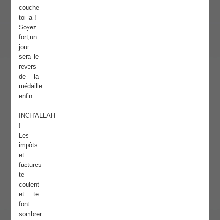
couche
toi la !
Soyez
fort,un
jour
sera le
revers
de la
médaille
enfin
...
INCH'ALLAH
!
Les
impôts
et
factures
te
coulent
et te
font
sombrer