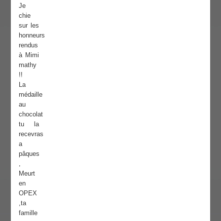
Je
chie
sur les
honneurs
rendus
à Mimi
mathy
!!
La
médaille
au
chocolat
tu la
recevras
a
pâques
,
Meurt
en
OPEX
,ta
famille