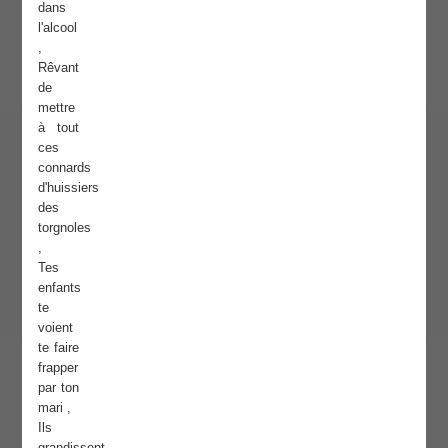
dans
l'alcool
,
Rêvant
de
mettre
à tout
ces
connards
d'huissiers
des
torgnoles
,
Tes
enfants
te
voient
te faire
frapper
par ton
mari ,
Ils
grandissent