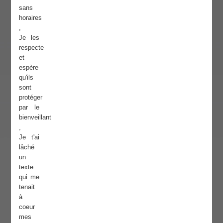
sans
horaires
,
Je les
respecte
et
espère
qu'ils
sont
protéger
par le
bienveillant
,
Je t'ai
lâché
un
texte
qui me
tenait
à
coeur
mes