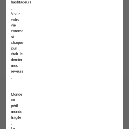
hashtageurs
,
Vivez
votre
vie
comme
si
chaque
jour
était le
dernier
mes
rêveurs
,
Monde
en
péril ,
monde
fragile
,
La