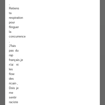
,
Retiens
ta
respiration
pour
flinguer
la
concurrence
,
J'fais
pas du
rap
français,je
n'ai ni
les
flow
des
ricain ,
Dois je
me
sentir
raciste