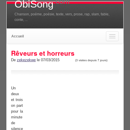
.com
ObiSong
Chanson, poéme, poésie, texte, vers, prose, rap, slam, fable,
conte, ...
Accueil
Toggle
navigation
Rêveurs et horreurs
De
zekezekwe
le 07/03/2015
(3 visites depuis 7 jours)
Un
deux
et trois
on part
pour la
minute
de
silence