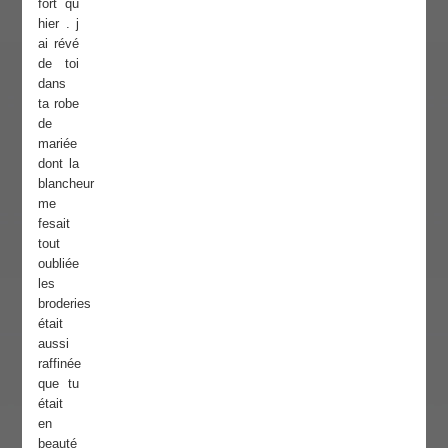
fort qu
hier . j
ai révé
de toi
dans
ta robe
de
mariée
dont la
blancheur
me
fesait
tout
oubliée
les
broderies
était
aussi
raffinée
que tu
était
en
beauté