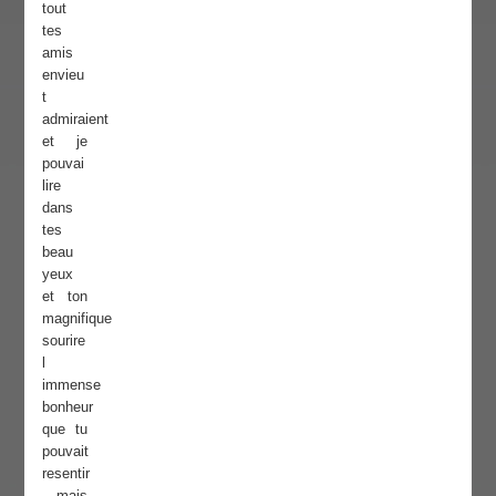
tout
tes
amis
envieu
t
admiraient
et je
pouvai
lire
dans
tes
beau
yeux
et ton
magnifique
sourire
l
immense
bonheur
que tu
pouvait
resentir
. mais