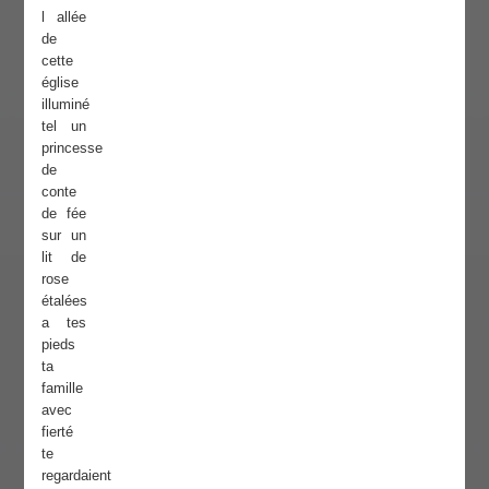
l allée
de
cette
église
illuminé
tel un
princesse
de
conte
de fée
sur un
lit de
rose
étalées
a tes
pieds
ta
famille
avec
fierté
te
regardaient