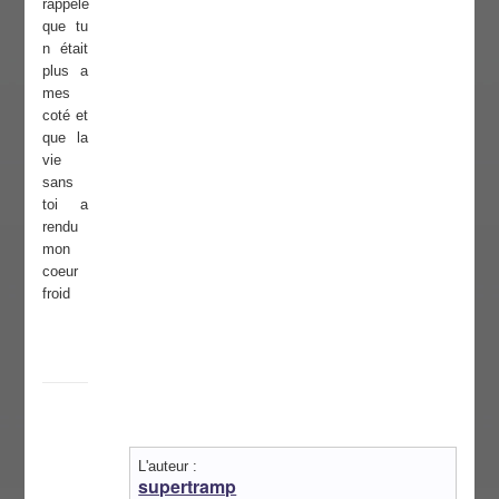
rappelé
que tu
n était
plus a
mes
coté et
que la
vie
sans
toi a
rendu
mon
coeur
froid
L'auteur :
supertramp