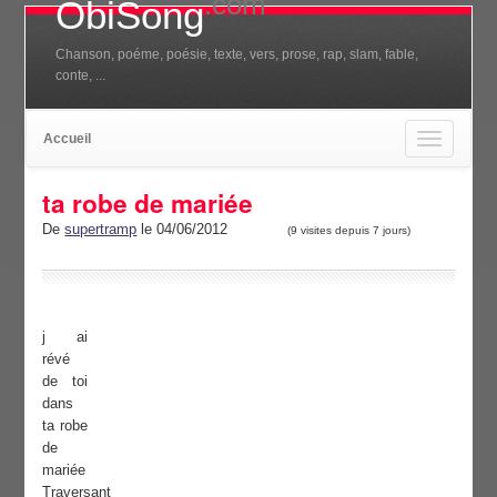
.com
ObiSong
Chanson, poéme, poésie, texte, vers, prose, rap, slam, fable,
conte, ...
Accueil
Toggle
navigation
ta robe de mariée
De
supertramp
le 04/06/2012
(9 visites depuis 7 jours)
j ai
révé
de toi
dans
ta robe
de
mariée
Traversant