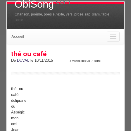
.com
ObiSong
Chanson, poéme, poésie, texte, vers, prose, rap, slam, fable,
conte, ...
Accueil
Toggle
navigation
thé ou café
De
DUVAL
le 10/11/2015
(4 visites depuis 7 jours)
thé ou
café
doliprane
ou
Aspégic
mon
ami
Jean-