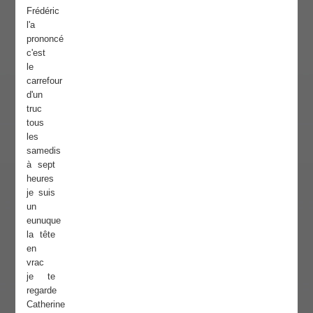
Frédéric
l'a
prononcé
c'est
le
carrefour
d'un
truc
tous
les
samedis
à sept
heures
je suis
un
eunuque
la tête
en
vrac
je te
regarde
Catherine