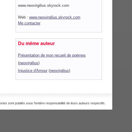
www.neovirgilius.skyrock.com
Web :
www.neovirgilius.skyrock.com
Me contacter
Du même auteur
Présentation de mon recueil de poèmes
(
neovirgilius
)
Injustice d'Amour
(
neovirgilius
)
extes sont publiés sous l'entière responsabilité de leurs auteurs respectifs.