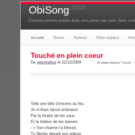
.com
ObiSong
Chanson, poéme, poésie, texte, vers, prose, rap, slam, fable, conte
Textes
Auteurs
Votre espace
Ann
Accueil
Touché en plein coeur
De
neovirgilius
le 22/12/2009
(6 visites depuis 7 jours)
Telle une bille d’encens au feu,
Je m’étais laissé embraser
Par la foudre de tes yeux
Et la tiédeur de tes baisers.
- « Son charme t’a blessé,
Tu fléchis devant ses grâces.