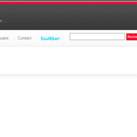
, ...
uaire
Contact