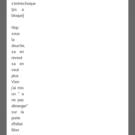
s'entrechoque
tjrs a
bloque]
Hop
sous
la
douche,
sa en
reveut
sa en
veut
plus .
Vien
j'ai mis
un " a
ne pas
déranger"
sur la
porte
d'hôtel
Mon