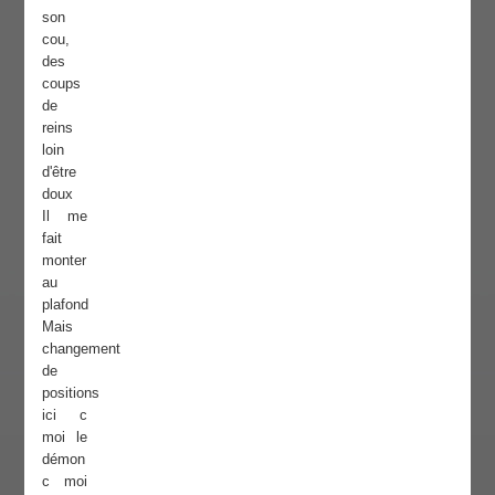
son
cou,
des
coups
de
reins
loin
d'être
doux
Il me
fait
monter
au
plafond
Mais
changement
de
positions
ici c
moi le
démon
c moi