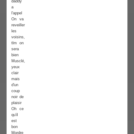
daddy
a
l'appel
On va
reveiller
les
voisins,
tlm on
sera
bien
Musclé,
yeux
clair
mais
d'un
coup
noir de
plaisir
Oh ce
qu'il
est
bon
Mordre