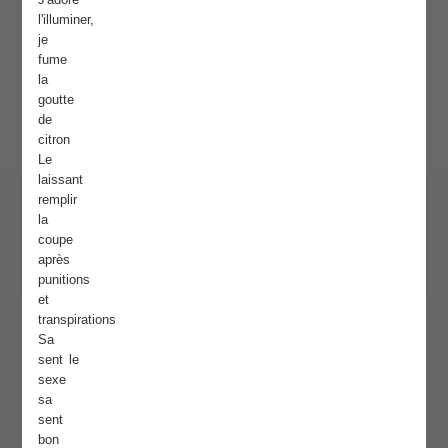
l'illuminer,
je
fume
la
goutte
de
citron
Le
laissant
remplir
la
coupe
après
punitions
et
transpirations
Sa
sent le
sexe
sa
sent
bon