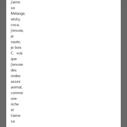
j'aime
sa
Mélange,
wisky,
coca,
j'envoie,
je
saute,
je bois
C vrai
que
j'envoie
des
ondes
assez
animal,
comme
une
riche
et
t'aime
sa