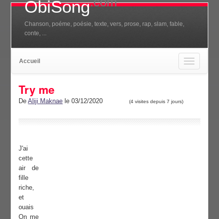
.com
ObiSong
Chanson, poéme, poésie, texte, vers, prose, rap, slam, fable,
conte, ...
Accueil
Toggle
navigation
Try me
De
Aliji Maknae
le 03/12/2020
(4 visites depuis 7 jours)
J'ai
cette
air de
fille
riche,
et
ouais
On me