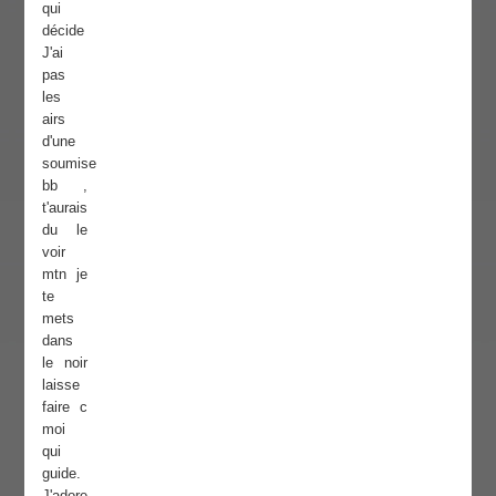
qui
décide
J'ai
pas
les
airs
d'une
soumise
bb ,
t'aurais
du le
voir
mtn je
te
mets
dans
le noir
laisse
faire c
moi
qui
guide.
J'adore