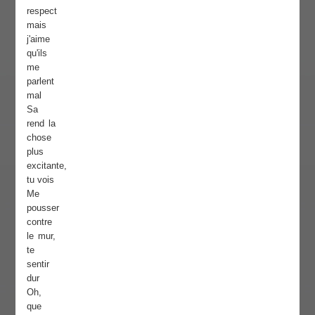
respect
mais
j'aime
qu'ils
me
parlent
mal
Sa
rend la
chose
plus
excitante,
tu vois
Me
pousser
contre
le mur,
te
sentir
dur
Oh,
que