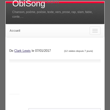
.com
ObiSong
Chanson, poéme, poésie, texte, vers, prose, rap, slam, fable,
conte, ...
Accueil
Toggle
navigation
De
Clark Lewis
le 07/01/2017
(12 visites depuis 7 jours)