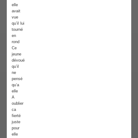
elle
avait
vue
qu’il lui
tourné
en
rond
Ce
jeune
dévoué
qu’il
ne
pensé
qu‘a
elle
A
oublier
ca
fierté
juste
pour
elle