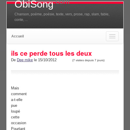
.com
ObiSong
Chanson, poéme, poésie, texte, vers, prose, rap, slam, fable,
conte, ...
Accueil
Toggle
navigation
ils ce perde tous les deux
De
Dee mike
le 15/10/2012
(7 visites depuis 7 jours)
Mais
comment
a-t-elle
pue
loupé
cette
occasion
Pourtant