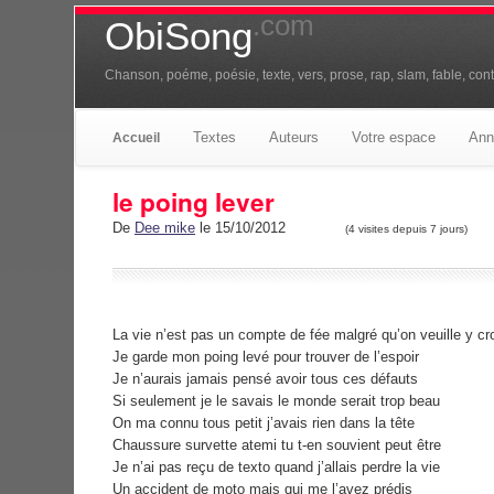
.com
ObiSong
Chanson, poéme, poésie, texte, vers, prose, rap, slam, fable, conte
Textes
Auteurs
Votre espace
Ann
Accueil
le poing lever
De
Dee mike
le 15/10/2012
(4 visites depuis 7 jours)
La vie n’est pas un compte de fée malgré qu’on veuille y cro
Je garde mon poing levé pour trouver de l’espoir
Je n’aurais jamais pensé avoir tous ces défauts
Si seulement je le savais le monde serait trop beau
On ma connu tous petit j’avais rien dans la tête
Chaussure survette atemi tu t-en souvient peut être
Je n’ai pas reçu de texto quand j’allais perdre la vie
Un accident de moto mais qui me l’avez prédis