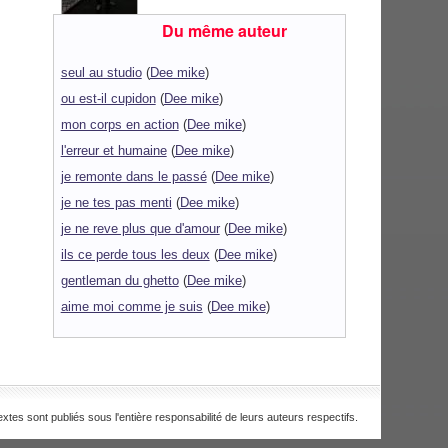
Du même auteur
seul au studio
(
Dee mike
)
ou est-il cupidon
(
Dee mike
)
mon corps en action
(
Dee mike
)
l'erreur et humaine
(
Dee mike
)
je remonte dans le passé
(
Dee mike
)
je ne tes pas menti
(
Dee mike
)
je ne reve plus que d'amour
(
Dee mike
)
ils ce perde tous les deux
(
Dee mike
)
gentleman du ghetto
(
Dee mike
)
aime moi comme je suis
(
Dee mike
)
extes sont publiés sous l'entière responsabilité de leurs auteurs respectifs.