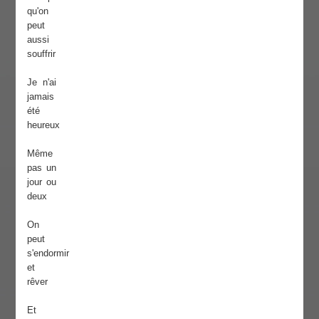
qu'on
peut
aussi
souffrir
Je n'ai
jamais
été
heureux
Même
pas un
jour ou
deux
On
peut
s'endormir
et
rêver
Et