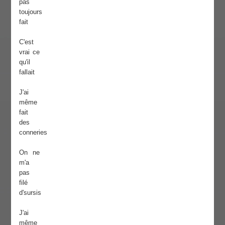
pas
toujours
fait
C'est
vrai ce
qu'il
fallait
J'ai
même
fait
des
conneries
On ne
m'a
pas
filé
d'sursis
J'ai
même