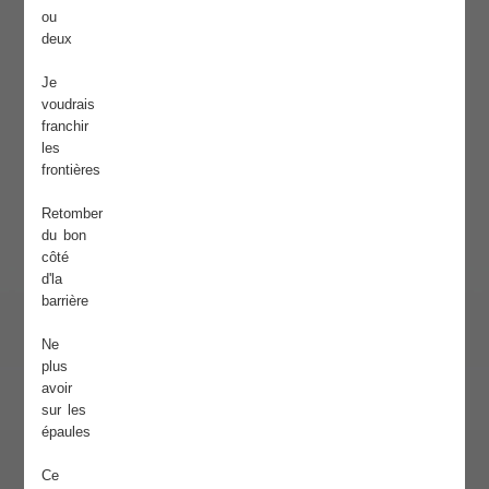
ou
deux
Je
voudrais
franchir
les
frontières
Retomber
du bon
côté
d'la
barrière
Ne
plus
avoir
sur les
épaules
Ce