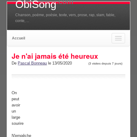
.com
ObiSong
Chanson, poéme, poésie, texte, vers, prose, rap, slam, fable,
conte, ...
Accueil
Toggle
navigation
Je n'ai jamais été heureux
De
Pascal Bonneau
le 13/05/2020
(3 visites depuis 7 jours)
On
peut
avoir
un
large
sourire
N'empêche