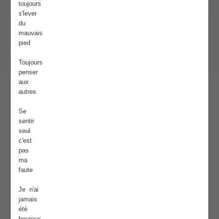
toujours
s'lever
du
mauvais
pied
Toujours
penser
aux
autres
Se
sentir
seul
c'est
pas
ma
faute
Je n'ai
jamais
été
heureux