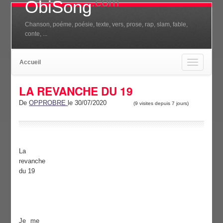
.com
ObiSong
Chanson, poéme, poésie, texte, vers, prose, rap, slam, fable,
conte, ...
Accueil
Toggle
navigation
LA REVANCHE DU 19
De
OPPROBRE
le 30/07/2020
(9 visites depuis 7 jours)
La
revanche
du 19
Je me