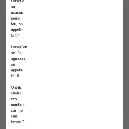
Lorsque
sa
maison
prend
feu, on
appelle
le 17
Lorsqu’on
se fait
agresser,
on
appelle
le 18
Ont-ils
choisi
ces
nombres
car je
suis
inepte ?