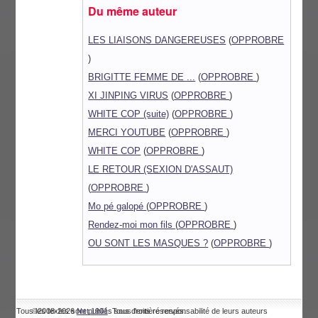
Du même auteur
LES LIAISONS DANGEREUSES
(
OPPROBRE
)
BRIGITTE FEMME DE ...
(
OPPROBRE
)
XI JINPING VIRUS
(
OPPROBRE
)
WHITE COP (suite)
(
OPPROBRE
)
MERCI YOUTUBE
(
OPPROBRE
)
WHITE COP
(
OPPROBRE
)
LE RETOUR (SEXION D'ASSAUT)
(
OPPROBRE
)
Mo pé galopé
(
OPPROBRE
)
Rendez-moi mon fils
(
OPPROBRE
)
OU SONT LES MASQUES ?
(
OPPROBRE
)
Tous les textes sont publiés sous l'entière responsabilité de leurs auteurs
©2008-2026
Net 1901
. Tous droits réservés.