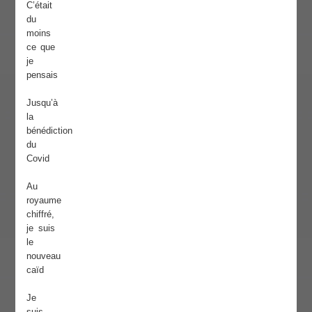
C’était
du
moins
ce que
je
pensais
Jusqu’à
la
bénédiction
du
Covid
Au
royaume
chiffré,
je suis
le
nouveau
caïd
Je
suis