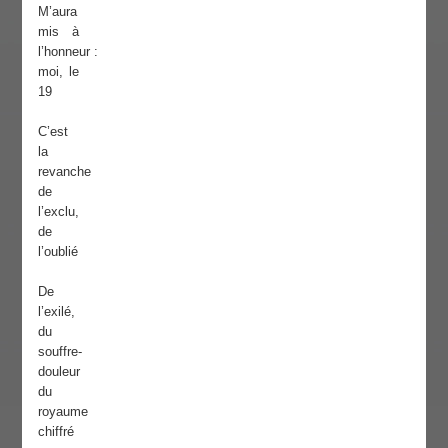
M’aura
mis à
l’honneur :
moi, le
19
C’est
la
revanche
de
l’exclu,
de
l’oublié
De
l’exilé,
du
souffre-
douleur
du
royaume
chiffré