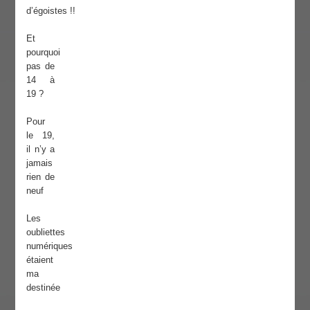
d’égoistes !!
Et
pourquoi
pas de
14 à
19 ?
Pour
le 19,
il n’y a
jamais
rien de
neuf
Les
oubliettes
numériques
étaient
ma
destinée