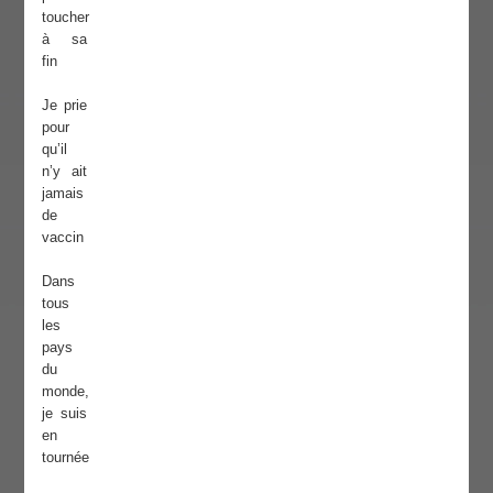
toucher
à sa
fin
Je prie
pour
qu’il
n’y ait
jamais
de
vaccin
Dans
tous
les
pays
du
monde,
je suis
en
tournée