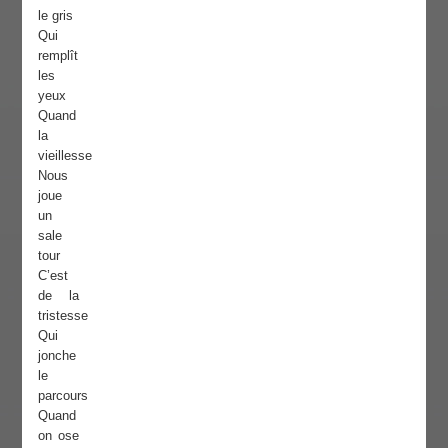
le gris
Qui
remplît
les
yeux
Quand
la
vieillesse
Nous
joue
un
sale
tour
C’est
de la
tristesse
Qui
jonche
le
parcours
Quand
on ose