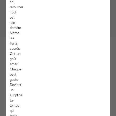
se
retourner
Tout
est
loin
derrière
Même
les
fruits
sucrés
Ont un
goût
amer
Chaque
petit
geste
Devient
un
supplice
Le
temps
qui
reste