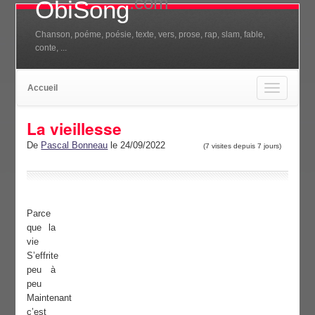
.com
ObiSong
Chanson, poéme, poésie, texte, vers, prose, rap, slam, fable,
conte, ...
Accueil
Toggle
navigation
La vieillesse
De
Pascal Bonneau
le 24/09/2022
(7 visites depuis 7 jours)
Parce
que la
vie
S’effrite
peu à
peu
Maintenant
c’est