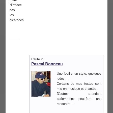
N’efface
pas
les
cicatrices
L'auteur :
Pascal Bonneau
Une feuille, un stylo, quelques
idées...
Certains de mes textes sont
mis en musique et chantés..
D'autres attendent
patiemment peut-être une
rencontre...