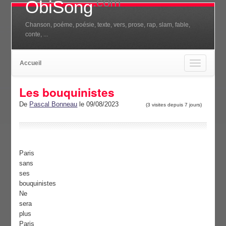
.com
ObiSong
Chanson, poéme, poésie, texte, vers, prose, rap, slam, fable,
conte, ...
Accueil
Toggle
navigation
Les bouquinistes
De
Pascal Bonneau
le 09/08/2023
(3 visites depuis 7 jours)
Paris
sans
ses
bouquinistes
Ne
sera
plus
Paris