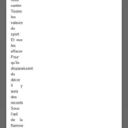
vanter
Toutes
les
valeurs
du
sport
Et eux
les
effacer
Pour
qu’ils
disparaissent
du
décor
Il y
aura
des
records
Sous
l’œil
de la
flamme