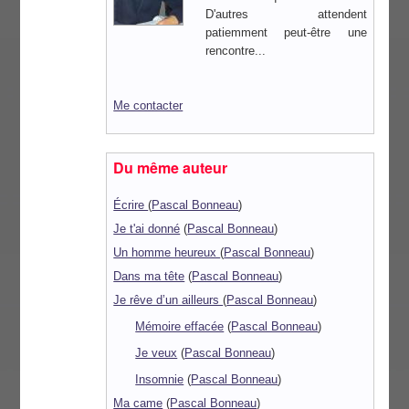
D'autres attendent
patiemment peut-être une
rencontre...
Me contacter
Du même auteur
Écrire
(
Pascal Bonneau
)
Je t'ai donné
(
Pascal Bonneau
)
Un homme heureux
(
Pascal Bonneau
)
Dans ma tête
(
Pascal Bonneau
)
Je rêve d’un ailleurs
(
Pascal Bonneau
)
Mémoire effacée
(
Pascal Bonneau
)
Je veux
(
Pascal Bonneau
)
Insomnie
(
Pascal Bonneau
)
Ma came
(
Pascal Bonneau
)