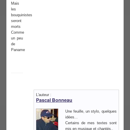
Mais
les
bouquinistes
seront
morts
Comme
un peu
de
Paname
L'auteur :
Pascal Bonneau
Une feuille, un stylo, quelques
idées...
Certains de mes textes sont
mis en musique et chantés..