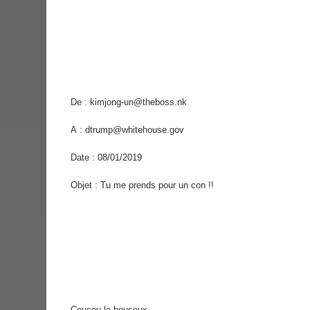
De : kimjong-un@theboss.nk
A : dtrump@whitehouse.gov
Date : 08/01/2019
Objet : Tu me prends pour un con !!
Coucou le bouseux ,