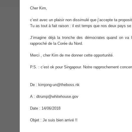
Cher Kim,
c’est avec un plaisir non dissimulé que j’accepte ta propos
Tu as tout à fait raison : il est temps que nos deux pays s
J’imagine déjà la tronche des démocrates quand on va le
rapproché de la Corée du Nord.
Merci , cher Kim de me donner cette opportunité.
P.S. : c’est ok pour Singapour. Notre rapprochement conce
De : kimjong-un@theboss.nk
A : dtrump@whitehouse.gov
Date : 14/06/2018
Objet : Je suis bien arrivé !!