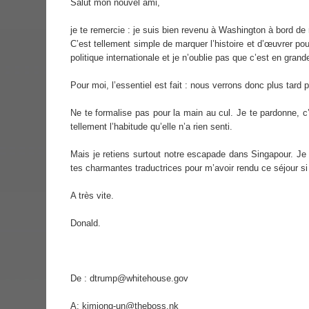
Salut mon nouvel ami,
je te remercie : je suis bien revenu à Washington à bord d
C’est tellement simple de marquer l’histoire et d’œuvrer po
politique internationale et je n’oublie pas que c’est en grande
Pour moi, l’essentiel est fait : nous verrons donc plus tard p
Ne te formalise pas pour la main au cul. Je te pardonne, c’
tellement l’habitude qu’elle n’a rien senti.
Mais je retiens surtout notre escapade dans Singapour. Je
tes charmantes traductrices pour m’avoir rendu ce séjour si
A très vite.
Donald.
De : dtrump@whitehouse.gov
A: kimjong-un@theboss.nk