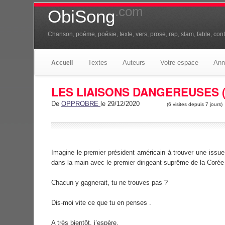
.com
ObiSong
Chanson, poéme, poésie, texte, vers, prose, rap, slam, fable, conte
Textes
Auteurs
Votre espace
Ann
Accueil
LES LIAISONS DANGEREUSES (s
De
OPPROBRE
le 29/12/2020
(6 visites depuis 7 jours)
Imagine le premier président américain à trouver une issu
dans la main avec le premier dirigeant suprême de la Corée 
Chacun y gagnerait, tu ne trouves pas ?
Dis-moi vite ce que tu en penses .
A très bientôt, j’espère.