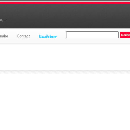
, ...
uaire
Contact