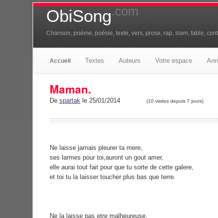
.com
ObiSong
Chanson, poéme, poésie, texte, vers, prose, rap, slam, fable, conte
Textes
Auteurs
Votre espace
Ann
Accueil
Maman.
De
spartak
le 25/01/2014
(10 visites depuis 7 jours)
Ne laisse jamais pleurer ta mere,
ses larmes pour toi,auront un gout amer,
elle aurai tout fait pour que tu sorte de cette galere,
et toi tu la laisser toucher plus bas que terre.
Ne la laisse pas etre malheureuse,