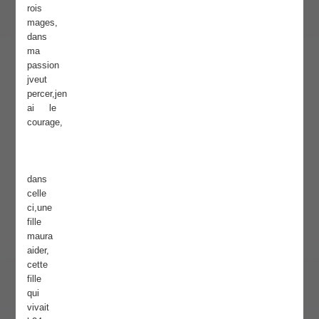
rois
mages,
dans
ma
passion
jveut
percer,jen
ai le
courage,
dans
celle
ci,une
fille
maura
aider,
cette
fille
qui
vivait