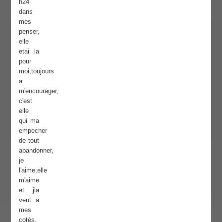
h24
dans
mes
penser,
elle
etai la
pour
moi,toujours
a
m'encourager,
c'est
elle
qui ma
empecher
de tout
abandonner,
je
l'aime,elle
m'aime
et jla
veut a
mes
cotés,