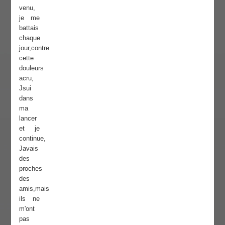
venu,
je me
battais
chaque
jour,contre
cette
douleurs
acru,
Jsui
dans
ma
lancer
et je
continue,
Javais
des
proches
des
amis,mais
ils ne
m'ont
pas