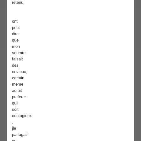
retenu,
ont
peut
dire
que
mon
sourrire
faisait
des
envieux,
certain
meme
aurait
preferer
quil
soit
contagieux
,
jle
partagais
au