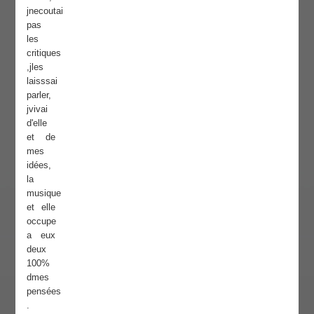
jnecoutai
pas
les
critiques
,jles
laisssai
parler,
jvivai
d'elle
et de
mes
idées,
la
musique
et elle
occupe
a eux
deux
100%
dmes
pensées
.