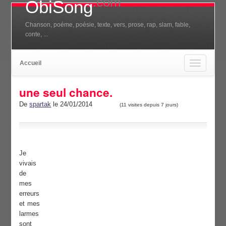
.com
ObiSong
Chanson, poéme, poésie, texte, vers, prose, rap, slam, fable,
conte, ...
Accueil
Toggle
navigation
une seul chance.
De
spartak
le 24/01/2014
(11 visites depuis 7 jours)
Je
vivais
de
mes
erreurs
et mes
larmes
sont