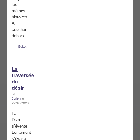
les
mêmes
histoires
A
coucher
dehors
Suite...
La
traversée
du
désir
De
Julien
le
27/10/2020
La
Diva
s’évente
Lentement
s’évase