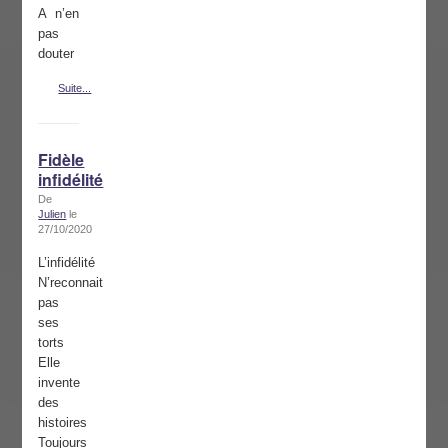
A n’en
pas
douter
Suite...
Fidèle
infidélité
De
Julien
le
27/10/2020
L’infidélité
N’reconnait
pas
ses
torts
Elle
invente
des
histoires
Toujours