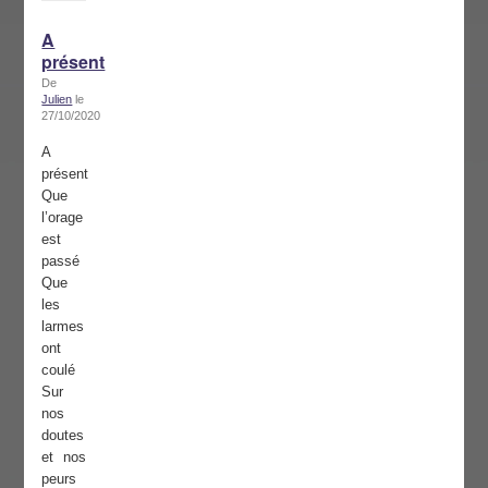
A
présent
De
Julien
le
27/10/2020
A
présent
Que
l’orage
est
passé
Que
les
larmes
ont
coulé
Sur
nos
doutes
et nos
peurs