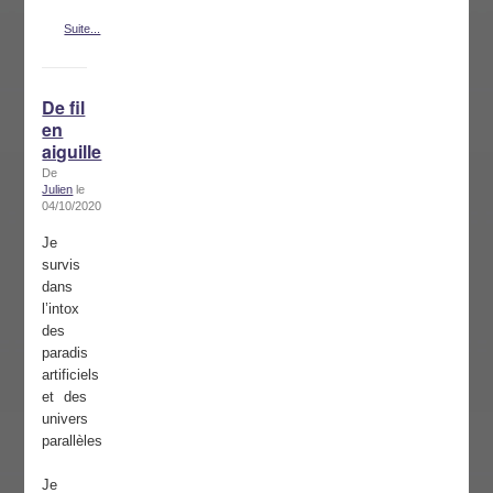
Suite...
De fil
en
aiguille
De
Julien
le
04/10/2020
Je
survis
dans
l’intox
des
paradis
artificiels
et des
univers
parallèles
Je