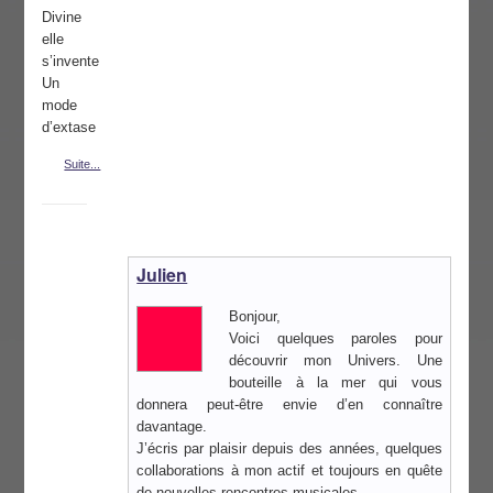
Divine
elle
s’invente
Un
mode
d’extase
Suite...
Julien
Bonjour,
Voici quelques paroles pour
découvrir mon Univers. Une
bouteille à la mer qui vous
donnera peut-être envie d’en connaître
davantage.
J’écris par plaisir depuis des années, quelques
collaborations à mon actif et toujours en quête
de nouvelles rencontres musicales.