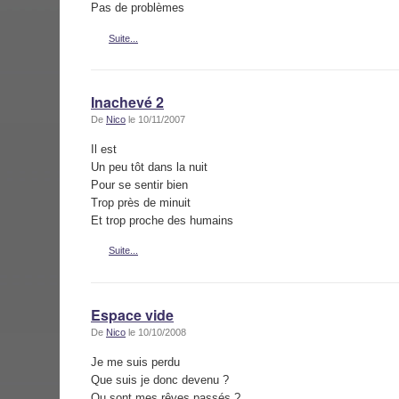
Pas de problèmes
Suite...
Inachevé 2
De
Nico
le 10/11/2007
Il est
Un peu tôt dans la nuit
Pour se sentir bien
Trop près de minuit
Et trop proche des humains
Suite...
Espace vide
De
Nico
le 10/10/2008
Je me suis perdu
Que suis je donc devenu ?
Ou sont mes rêves passés ?