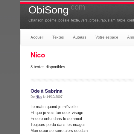
.com
ObiSong
Chanson, poéme, poésie, texte, vers, prose, rap, slam, fable, conte
Textes
Auteurs
Votre espace
Ann
Accueil
Nico
8 textes disponibles
Ode à Sabrina
De
Nico
le 14/10/2007
Le matin quand je m'éveille
Et que je vois ton doux visage
Encore enfui dans le sommeil
Toujours perdu dans les nuages
Mon cœur se serre alors soudain