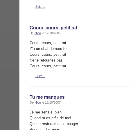
Suite...
Cours, cours, petit rat
De
Nico
le 12/10/2007
Cours, cours, petit rat
Y'a un chat derrière toi
Cours, cours, petit rat
Ne te retournes pas
Cours, cours, petit rat
Suite...
Tu me manques
De
Nico
le 10/10/2007
Je me sens si bien
Quand tu es près de moi
Que je resterais sans bouger
Pendant des mois