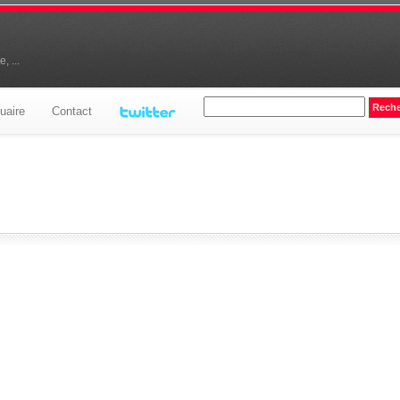
, ...
uaire
Contact