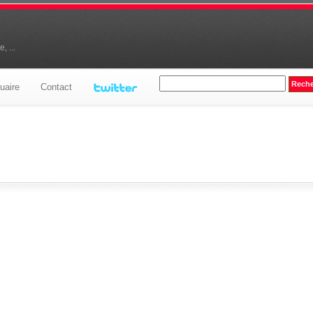
, ...
uaire
Contact