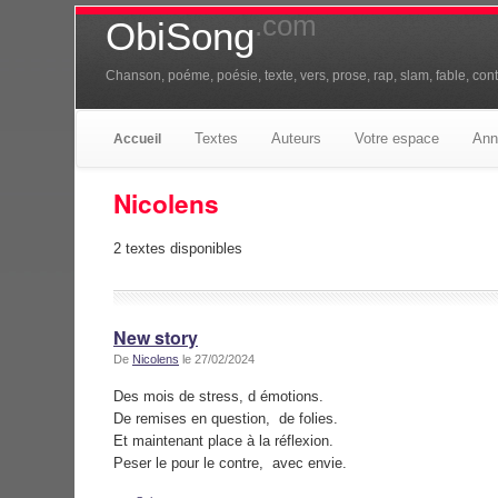
.com
ObiSong
Chanson, poéme, poésie, texte, vers, prose, rap, slam, fable, conte
Textes
Auteurs
Votre espace
Ann
Accueil
Nicolens
2 textes disponibles
New story
De
Nicolens
le 27/02/2024
Des mois de stress, d émotions.
De remises en question, de folies.
Et maintenant place à la réflexion.
Peser le pour le contre, avec envie.